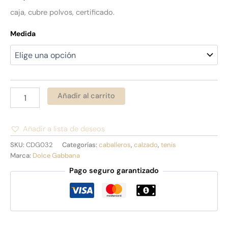
caja, cubre polvos, certificado.
Medida
Añadir al carrito
Añadir a lista de deseos
Alternative:
SKU:
CDG032
Categorías:
caballeros
,
calzado
,
tenis
Marca:
Dolce Gabbana
Pago seguro garantizado