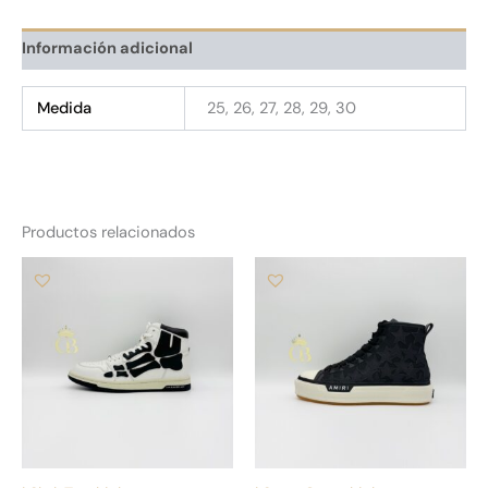
Información adicional
Medida
25, 26, 27, 28, 29, 30
Productos relacionados
Este
Es
producto
pr
tiene
tie
múltiples
múl
variantes.
var
Las
La
opciones
op
se
se
pueden
pu