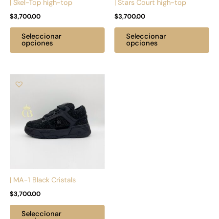
| Skel-Top high-top
| Stars Court high-top
elegir
ele
$
3,700.00
$
3,700.00
en
en
la
la
Seleccionar
Seleccionar
página
pá
opciones
opciones
de
de
producto
pr
Este
producto
tiene
múltiples
variantes.
Las
opciones
se
pueden
| MA-1 Black Cristals
elegir
$
3,700.00
en
la
Seleccionar