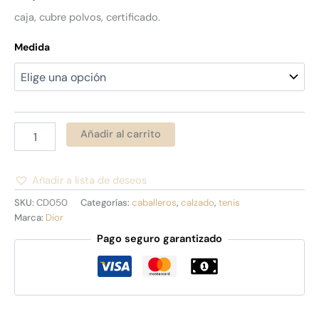
caja, cubre polvos, certificado.
Medida
Añadir al carrito
Añadir a lista de deseos
Alternative:
SKU:
CD050
Categorías:
caballeros
,
calzado
,
tenis
Marca:
Dior
Pago seguro garantizado