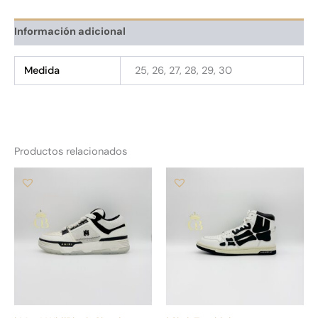
Información adicional
Medida
25, 26, 27, 28, 29, 30
Productos relacionados
Este
Es
producto
pr
tiene
tie
múltiples
múl
variantes.
var
Las
La
opciones
op
se
se
pueden
pu