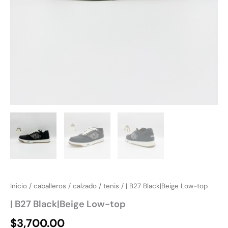
Inicio
/
caballeros
/
calzado
/
tenis
/ | B27 Black|Beige Low-top
| B27 Black|Beige Low-top
$
3,700.00