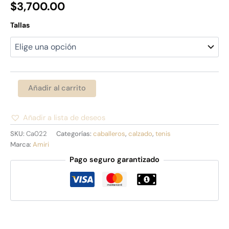
$
3,700.00
Tallas
Añadir al carrito
Añadir a lista de deseos
Alternative:
SKU:
Ca022
Categorías:
caballeros
,
calzado
,
tenis
Marca:
Amiri
Pago seguro garantizado