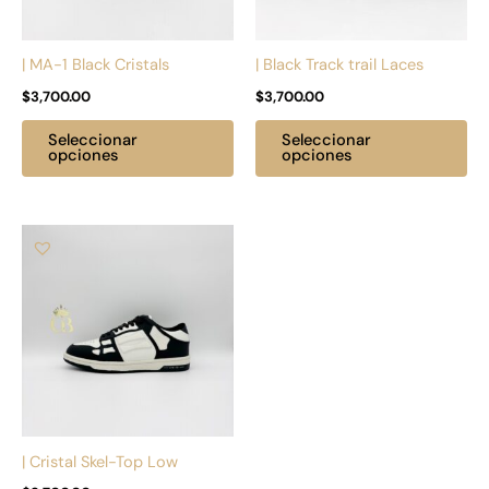
se
se
pueden
pu
| MA-1 Black Cristals
| Black Track trail Laces
elegir
ele
$
3,700.00
$
3,700.00
en
en
la
la
Seleccionar
Seleccionar
página
pá
opciones
opciones
de
de
producto
pr
Este
producto
tiene
múltiples
variantes.
Las
opciones
se
pueden
| Cristal Skel-Top Low
elegir