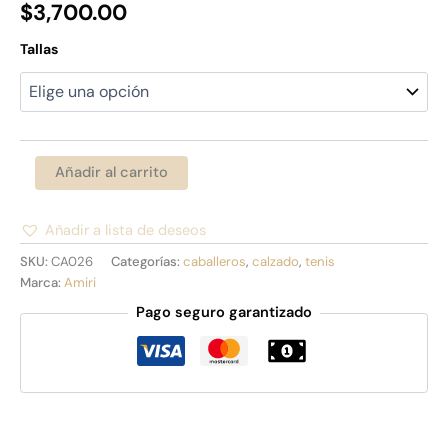
$
3,700.00
Tallas
Añadir al carrito
Añadir a lista de deseos
Alternative:
SKU:
CA026
Categorías:
caballeros
,
calzado
,
tenis
Marca:
Amiri
Pago seguro garantizado