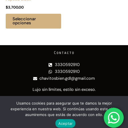
elegir
$
3,700.00
en
la
Seleccionar
página
opciones
de
producto
Contacto
3330592910
3330592910
chavitosbien.gdl@gmail.com
Lujo sin límites, estilo sin exceso.
Nuestras redes
Usamos cookies para asegurar que te damos la mejor
experiencia en nuestra web. Si continúas usando este sitio,
I
T
asumiremos que estás de acuerdo con ello.
n
i
s
k
Aceptar
@CHAVITOS BIEN | Puesto en línea por
Vleeko