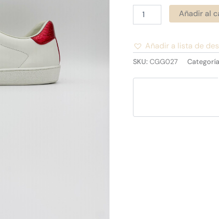
Añadir al c
Añadir a lista de de
Alternative:
SKU:
CGG027
Categorí