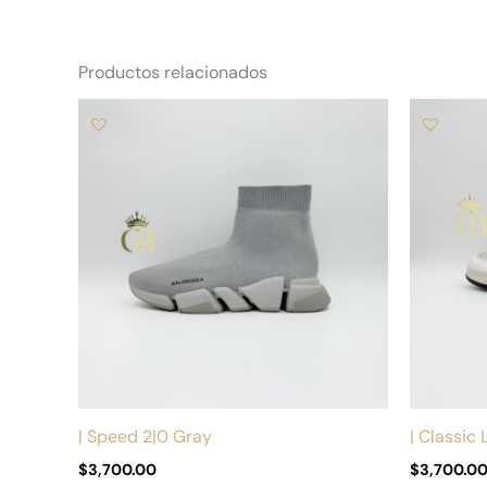
Productos relacionados
Este
producto
tiene
múltiples
variantes.
Las
opciones
se
pueden
elegir
en
la
| Speed 2|0 Gray
| Classic
página
$
3,700.00
$
3,700.0
de