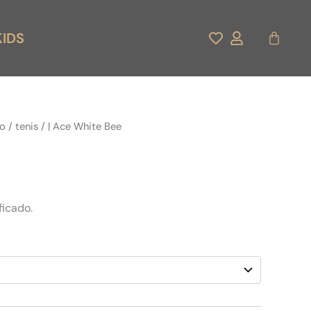
Carrito
KIDS
do
/
tenis
/ | Ace White Bee
ficado.