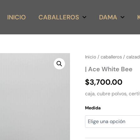
INICIO
CABALLEROS
DAMA
|
Inicio
/
caballeros
/
calza
Ace
| Ace White Bee
White
Bee
$
3,700.00
cantidad
caja, cubre polvos, certi
Medida