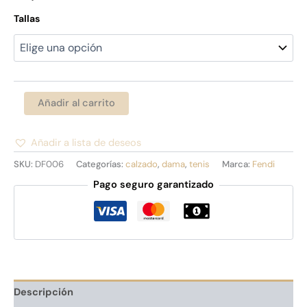
Tallas
Añadir al carrito
Añadir a lista de deseos
Alternative:
SKU:
DF006
Categorías:
calzado
,
dama
,
tenis
Marca:
Fendi
Pago seguro garantizado
Descripción