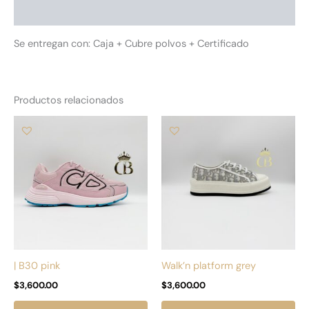
Información adicional
Se entregan con: Caja + Cubre polvos + Certificado
Productos relacionados
Este
Es
producto
pr
tiene
tie
múltiples
múl
variantes.
var
Las
La
opciones
op
se
se
pueden
pu
| B30 pink
Walk’n platform grey
elegir
ele
$
3,600.00
$
3,600.00
en
en
la
la